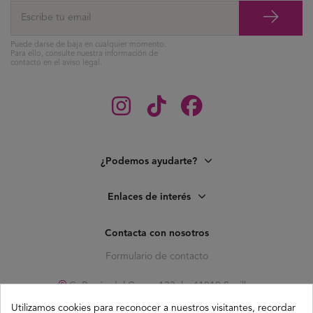
Puede darse de baja en cualquier momento.
Para ello, consulte nuestra información de
contacto en el aviso legal.
¿Podemos ayudarte?
Enlaces de interés
Contacta con nosotros
Formulario de contacto
C. Pagés del Corro, 133, b, 41010 Sevilla
info@buganco.com
Utilizamos cookies para reconocer a nuestros visitantes, recordar