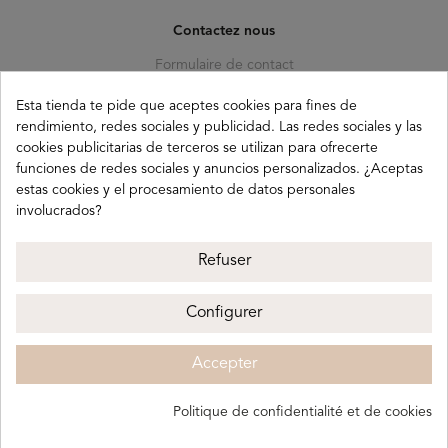
Contactez nous
Formulaire de contact
C. Pagés del Corro, 133, b
Esta tienda te pide que aceptes cookies para fines de
41010 (Triana) Sevilla
rendimiento, redes sociales y publicidad. Las redes sociales y las
cookies publicitarias de terceros se utilizan para ofrecerte
info@buganco.com
funciones de redes sociales y anuncios personalizados. ¿Aceptas
estas cookies y el procesamiento de datos personales
involucrados?
Payment methods
Refuser
Configurer
Buganco 2026
Mentions légales
Politique de confidentialité
Accepter
Politique de cookies
Termes et conditions
Politique de confidentialité et de cookies