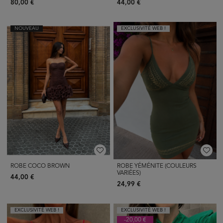
80,00 €
44,00 €
NOUVEAU
EXCLUSIVITÉ WEB !
ROBE COCO BROWN
ROBE YÉMÉNITE (COULEURS
VARIÉES)
44,00 €
24,99 €
EXCLUSIVITÉ WEB !
EXCLUSIVITÉ WEB !
-20,00 €