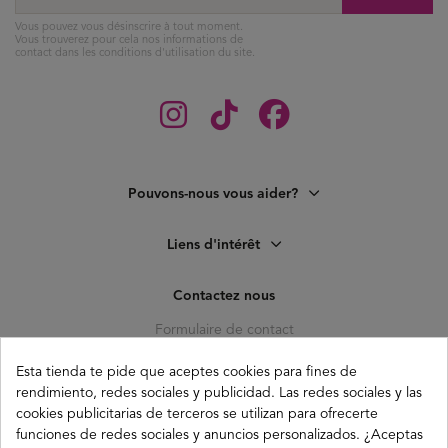
Vous pouvez vous désinscrire à tout moment.
Vous trouverez pour cela nos informations de
contact dans les conditions d'utilisation du site.
Pouvons-nous vous aider?
Liens d'intérêt
Contactez nous
Formulaire de contact
C. Pagés del Corro, 133, b
Esta tienda te pide que aceptes cookies para fines de
41010 (Triana) Sevilla
rendimiento, redes sociales y publicidad. Las redes sociales y las
info@buganco.com
cookies publicitarias de terceros se utilizan para ofrecerte
funciones de redes sociales y anuncios personalizados. ¿Aceptas