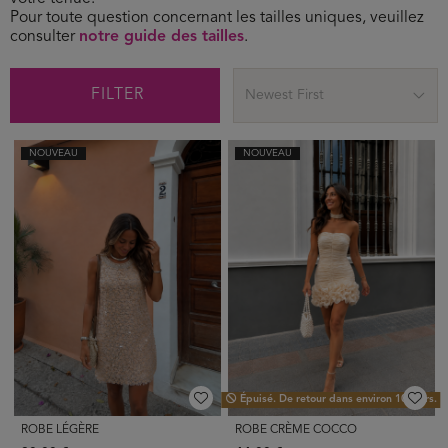
Pour toute question concernant les tailles uniques, veuillez
consulter
notre guide des tailles
.
FILTER
Newest First
NOUVEAU
NOUVEAU
Épuisé. De retour dans environ 10 jours.
ROBE LÉGÈRE
ROBE CRÈME COCCO