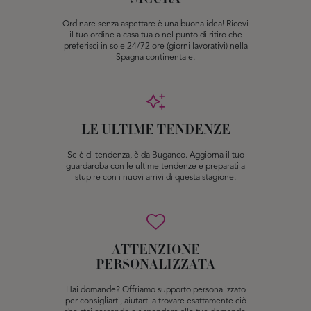
Ordinare senza aspettare è una buona idea! Ricevi
il tuo ordine a casa tua o nel punto di ritiro che
preferisci in sole 24/72 ore (giorni lavorativi) nella
Spagna continentale.
LE ULTIME TENDENZE
Se è di tendenza, è da Buganco. Aggiorna il tuo
guardaroba con le ultime tendenze e preparati a
stupire con i nuovi arrivi di questa stagione.
ATTENZIONE
PERSONALIZZATA
Hai domande? Offriamo supporto personalizzato
per consigliarti, aiutarti a trovare esattamente ciò