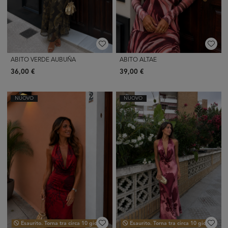
ABITO VERDE AUBUÑA
ABITO ALTAE
36,00 €
39,00 €
NUOVO
NUOVO
Esaurito. Torna tra circa 10 giorni.
Esaurito. Torna tra circa 10 giorni.