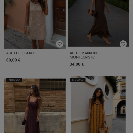
ABITO LEGGERO
ABITO MARRONE
MONTECRISTO
80,00 €
34,00 €
NUOVO
NUOVO