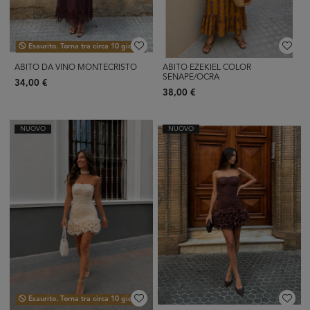
Esaurito. Torna tra circa 10 giorni.
ABITO DA VINO MONTECRISTO
ABITO EZEKIEL COLOR
SENAPE/OCRA
34,00 €
38,00 €
NUOVO
NUOVO
Esaurito. Torna tra circa 10 giorni.