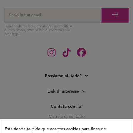
Puoi annullare l'iscrizione in ogni momenti. A
questo scopo, cerca le info di contatto nelle
note legali.
Possiamo aiutarla?
Link di interesse
Contatti con noi
Modulo di contatto
C. Pagés del Corro, 133, b
Esta tienda te pide que aceptes cookies para fines de
41010 (Triana) Sevilla