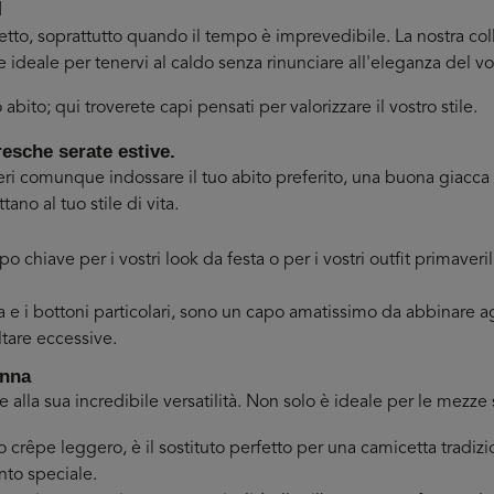
i
etto, soprattutto quando il tempo è imprevedibile. La nostra co
e ideale per tenervi al caldo senza rinunciare all'eleganza del vos
ito; qui troverete capi pensati per valorizzare il vostro stile.
resche serate estive.
comunque indossare il tuo abito preferito, una buona giacca di
tano al tuo stile di vita.
po chiave per i vostri look da festa o per i vostri outfit primaveril
a e i bottoni particolari, sono un capo amatissimo da abbinare agl
ltare eccessive.
onna
ie alla sua incredibile versatilità. Non solo è ideale per le mez
o o crêpe leggero, è il sostituto perfetto per una camicetta trad
ento speciale.