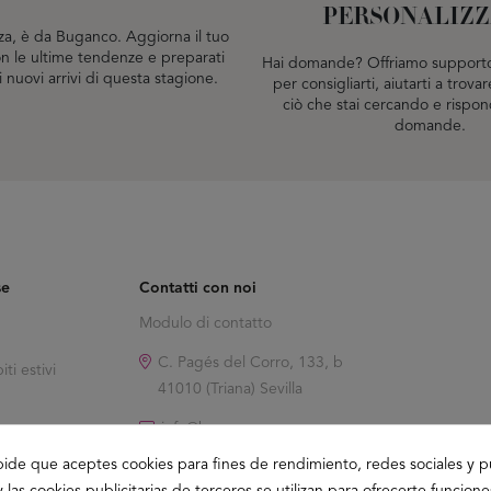
PERSONALIZ
za, è da Buganco. Aggiorna il tuo
 le ultime tendenze e preparati
Hai domande? Offriamo supporto
i nuovi arrivi di questa stagione.
per consigliarti, aiutarti a trov
ciò che stai cercando e rispon
domande.
se
Contatti con noi
Modulo di contatto
C. Pagés del Corro, 133, b
ti estivi
41010 (Triana) Sevilla
info@buganco.com
pide que aceptes cookies para fines de rendimiento, redes sociales y p
y las cookies publicitarias de terceros se utilizan para ofrecerte funcion