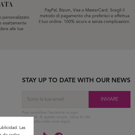
ZATA
PayPal, Bizum, Visa o MasterCard. Scegli il
metodo di pagamento che preferisci e effettua
 personalizzato
il tuo ordine. 100% sicuro e senza complicazioni.
are esattamente
dere alle tue
STAY UP TO DATE WITH OUR NEWS
INVIARE
Puoi annullare l'iscrizione in ogni
momenti. A questo scopo, cerca le info
di contatto nelle note legali.
ublicidad. Las
es de redes