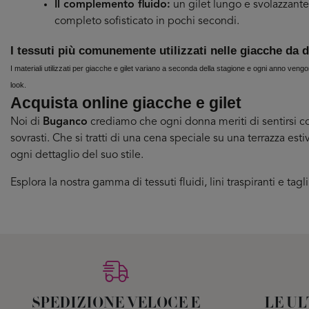
Il complemento fluido:
un gilet lungo e svolazzante
completo sofisticato in pochi secondi.
I tessuti più comunemente utilizzati nelle giacche da 
I materiali utilizzati per giacche e gilet variano a seconda della stagione e ogni anno ven
look.
Acquista online giacche e gilet
Noi di
Buganco
crediamo che ogni donna meriti di sentirsi com
sovrasti. Che si tratti di una cena speciale su una terrazza esti
ogni dettaglio del suo stile.
Esplora la nostra gamma di tessuti fluidi, lini traspiranti e tag
SPEDIZIONE VELOCE E
LE U