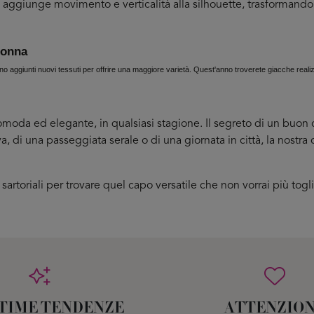
 aggiunge movimento e verticalità alla silhouette, trasformando 
donna
gono aggiunti nuovi tessuti per offrire una maggiore varietà. Quest'anno troverete giacche rea
oda ed elegante, in qualsiasi stagione. Il segreto di un buon ca
va, di una passeggiata serale o di una giornata in città, la nostra
li sartoriali per trovare quel capo versatile che non vorrai più tog
LTIME TENDENZE
ATTENZIO