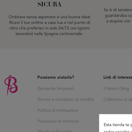
SICURA
Se è di tenden
guardaroba con
Ordinare senza aspettare è una buona idea!
a stupire con 
Ricevi il tuo ordine a casa tua o nel punto di
ritiro che preferisci in sole 24/72 ore (giorni
lavorativi) nella Spagna continentale.
Possiamo aiutarla?
Link di interes
Domande frequenti
Il Nostro Blog
Termini e condizioni di vendita
Collezione di abi
Politica di restituzione
Procedura di rimborso
Esta tienda te 
redes sociales 