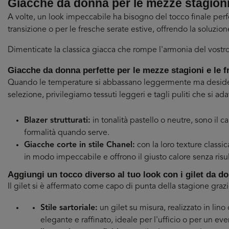
Giacche da donna per le mezze stagion
A volte, un look impeccabile ha bisogno del tocco finale perf
transizione o per le fresche serate estive, offrendo la soluzion
Dimenticate la classica giacca che rompe l'armonia del vostro ab
Giacche da donna perfette per le mezze stagioni e le f
Quando le temperature si abbassano leggermente ma desideri 
selezione, privilegiamo tessuti leggeri e tagli puliti che si adat
Blazer strutturati:
in tonalità pastello o neutre, sono il ca
formalità quando serve.
Giacche corte in stile Chanel:
con la loro texture classic
in modo impeccabile e offrono il giusto calore senza risu
Aggiungi un tocco diverso al tuo look con i gilet da d
Il gilet si è affermato come capo di punta della stagione graz
Stile sartoriale:
un gilet su misura, realizzato in lin
elegante e raffinato, ideale per l'ufficio o per un ev