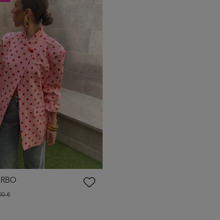
ARBO
00 €