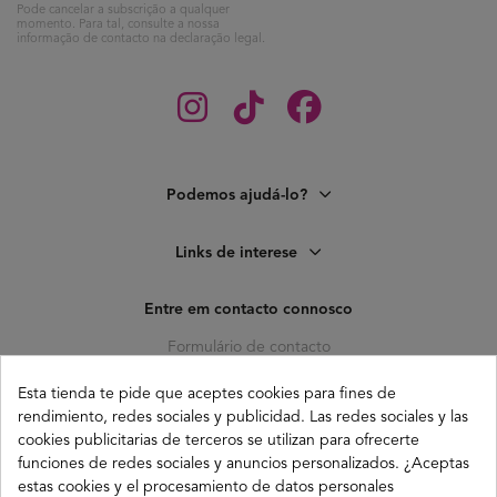
Pode cancelar a subscrição a qualquer
momento. Para tal, consulte a nossa
informação de contacto na declaração legal.
Podemos ajudá-lo?
Links de interese
Entre em contacto connosco
Formulário de contacto
C. Pagés del Corro, 133, b
Esta tienda te pide que aceptes cookies para fines de
41010 (Triana) Sevilla
rendimiento, redes sociales y publicidad. Las redes sociales y las
info@buganco.com
cookies publicitarias de terceros se utilizan para ofrecerte
funciones de redes sociales y anuncios personalizados. ¿Aceptas
estas cookies y el procesamiento de datos personales