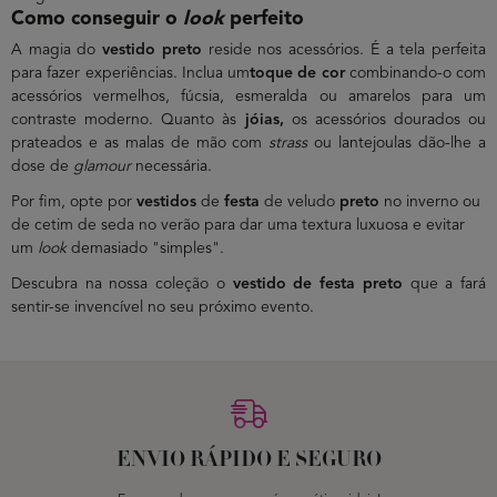
Como conseguir o
look
perfeito
A magia do
vestido preto
reside nos acessórios. É a tela perfeita
para fazer experiências. Inclua um
toque de cor
combinando-o com
acessórios vermelhos, fúcsia, esmeralda ou amarelos para um
contraste moderno. Quanto às
jóias,
os acessórios dourados ou
prateados e as malas de mão com
strass
ou lantejoulas dão-lhe a
dose de
glamour
necessária.
Por fim, opte por
vestidos
de
festa
de veludo
preto
no inverno ou
de cetim de seda no verão para dar uma textura luxuosa e evitar
um
look
demasiado "simples".
Descubra na nossa coleção o
vestido de festa preto
que a fará
sentir-se invencível no seu próximo evento.
ENVIO RÁPIDO E SEGURO