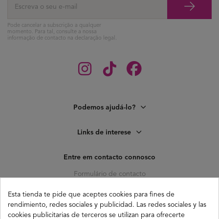
Pode cancelar a subscrição a qualquer
momento. Para tal, consulte a nossa
informação de contacto na declaração legal.
Podemos ajudá-lo?
Links de interese
Entre em contacto connosco
Formulário de contacto
C. Pagés del Corro, 133, b
Esta tienda te pide que aceptes cookies para fines de
41010 (Triana) Sevilla
rendimiento, redes sociales y publicidad. Las redes sociales y las
info@buganco.com
cookies publicitarias de terceros se utilizan para ofrecerte