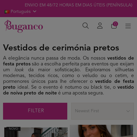
ENVIO EM 48/72 HORAS EM DIAS ÚTEIS (PENÍNSULA)
Portugués
0
Vestidos de cerimónia pretos
A elegância nunca passa de moda. Os nossos
vestidos de
festa pretos
são a escolha perfeita para eventos que exijam
um
look
da maior sofisticação. Exploramos silhuetas
modernas, tecidos ricos, como o veludo ou o cetim, e
pormenores únicos para lhe oferecer o
vestido de festa
preto
ideal. Se o evento é noturno ou black tie, o
vestido
de noiva preto de noite
é uma aposta segura.
FILTER
Newest First
NOVO