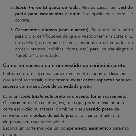
Black Tie
ou Etiqueta de Gala:
Nestes casos, um
vestido
preto para casamentos à noite
é a opção mais formal e
correta.
Casamentos diurnos (com nuances):
Se optar pelo preto
para o dia, certifique-se de que o vestido tem um corte
midi
ou
cocktail
, e combine-o com acessórios ou estampados de
cores vibrantes (bolinhas, flores, etc.) para lhe dar alegria e
"quebrar" a seriedade.
Como ter sucesso com um vestido de cerimónia preto
Embora o preto seja uma cor extremamente elegante e lisonjeira
que a fará sobressair, é importante
evitar certos aspectos para ter
sucesso com o seu
look
de convidada preto
:
Evite um
look totalmente
preto se o evento for um casamento
.
Os casamentos são celebrações, pelo que pode transmitir uma
certa escuridão ou tristeza. Combine o seu
vestido preto
de
convidada com
bolsas de estilo joia
para criar contraste e dar
alegria ao seu
traje de
convidada.
Escolha um corte
midi ou
um
comprimento assimétrico
para não
exagerar.