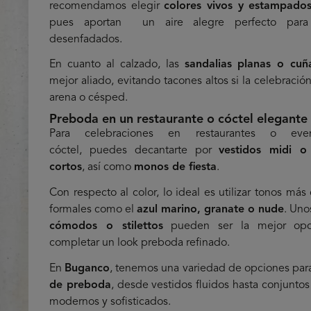
recomendamos elegir
colores vivos y estampados
pues aportan un aire alegre perfecto para
desenfadados.
En cuanto al calzado, las
sandalias planas o cuñ
mejor aliado, evitando tacones altos si la celebració
arena o césped.
Preboda en un restaurante o cóctel elegante
Para celebraciones en restaurantes o ev
cóctel, puedes decantarte por
vestidos midi
o 
cortos
, así como
monos de fiesta
.
Con respecto al color, lo ideal es utilizar tonos más 
formales como el
azul marino, granate o nude
. Un
cómodos o stilettos
pueden ser la mejor opc
completar un look preboda refinado.
En
Buganco
, tenemos una variedad de opciones pa
de preboda
, desde vestidos fluidos hasta conjunto
modernos y sofisticados.