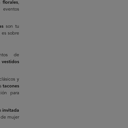
 florales
,
 eventos
as
son tu
n es sobre
entos de
vestidos
clásicos y
os
tacones
ión para
ra
invitada
s de mujer