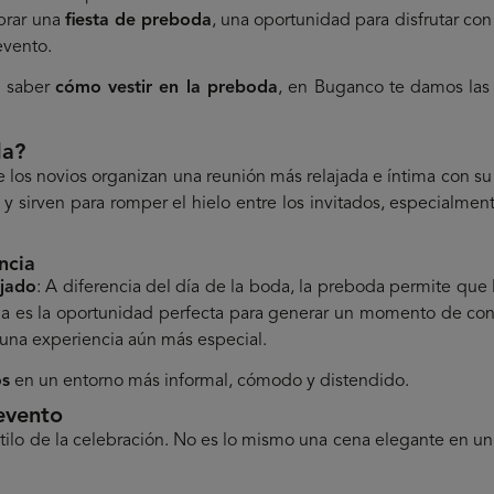
brar una
fiesta de preboda
,
una oportunidad para disfrutar con 
evento.
s saber
cómo vestir en la preboda
, en
Buganco
te damos las 
da?
e los novios organizan una reunión más relajada e íntima con su
 y sirven para romper el hielo entre los invitados, especialme
ncia
ajado
: A diferencia del día de la boda, la preboda permite que 
boda es la oportunidad perfecta para generar un momento de co
 una experiencia aún más especial.
os
en un entorno más informal, cómodo y distendido.
evento
stilo de la celebración. No es lo mismo una cena elegante en un