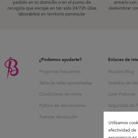
pedido en tu domicilio o en el punto de
armario con 
recogida que escojas en tan solo 24/72h (días
deslumbrar co
laborables) en territorio peninsular
¿Podemos ayudarte?
Enlaces de int
Preguntas frecuentes
Nuestro Blog
Tabla de tallas aproximadas
Vestidos de Ve
Condiciones de venta
Look Preboda
Política de devoluciones
Seguridad de 
(GPSR)
Tramitar devolución
Utilizamos cook
efectividad de 
experiencia en