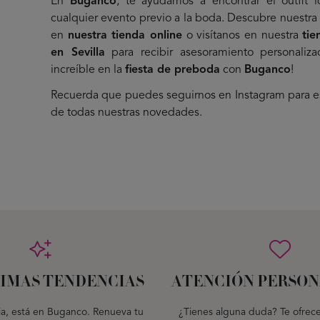
En
Buganco
, te ayudamos a encontrar el outfit i
cualquier evento previo a la boda. Descubre nuestra
en
nuestra tienda online
o visítanos en nuestra
tie
en Sevilla
para recibir asesoramiento personaliza
increíble en la
fiesta de preboda
con
Buganco
!
Recuerda que puedes seguirnos en
Instagram
para es
de todas nuestras novedades.
TIMAS TENDENCIAS
ATENCIÓN PERSON
ia, está en Buganco. Renueva tu
¿Tienes alguna duda? Te ofrec