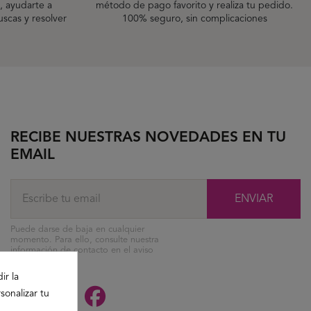
, ayudarte a
método de pago favorito y realiza tu pedido.
scas y resolver
100% seguro, sin complicaciones
RECIBE NUESTRAS NOVEDADES EN TU
EMAIL
ENVIAR
Puede darse de baja en cualquier
momento. Para ello, consulte nuestra
información de contacto en el aviso
legal.
ir la
sonalizar tu