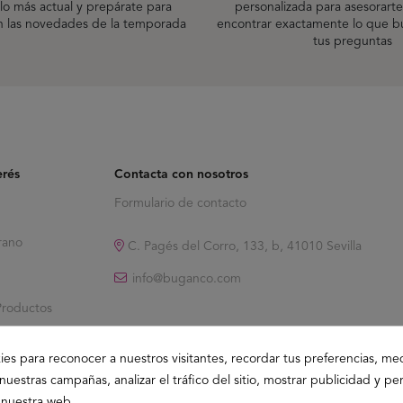
lo más actual y prepárate para
personalizada para asesorarte
n las novedades de la temporada
encontrar exactamente lo que bu
tus preguntas
erés
Contacta con nosotros
Formulario de contacto
rano
C. Pagés del Corro, 133, b, 41010 Sevilla
info@buganco.com
Productos
ies para reconocer a nuestros visitantes, recordar tus preferencias, med
nuestras campañas, analizar el tráfico del sitio, mostrar publicidad y per
 nuestra web.