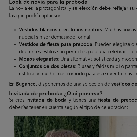
Look de novia para la preboda
La novia es la protagonista, y
su elección debe reflejar su 
las que podría optar son:
Vestidos blancos o en tonos neutros
: Muchas novias
nupcial sin ser demasiado formal.
Vestidos de fiesta para preboda
: Pueden elegirse di
diferentes estilos son perfectos para una celebración p
Monos elegantes
: Una alternativa sofisticada y modern
Conjuntos de dos piezas
: Blusas y faldas midi o pan
estiloso y mucho más cómodo para este evento más in
En
Buganco
, disponemos de una selección de
vestidos d
Invitada de preboda: ¿Qué ponerse?
Si eres
invitada de boda
y tienes una
fiesta de prebo
deberías tener en cuenta según el tipo de celebración: