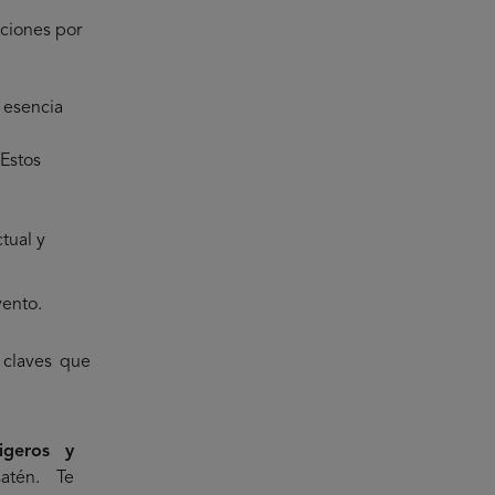
ciones por
 esencia
 Estos
tual y
vento.
 claves que
ligeros y
tén. Te