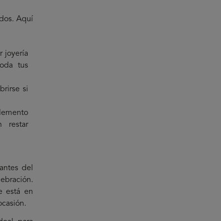
dos. Aquí
r joyería
boda tus
brirse si
lemento
n restar
antes del
lebración.
ve está en
ocasión.