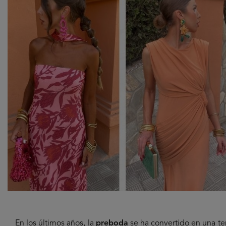
En los últimos años,
la
preboda
se ha convertido en una t