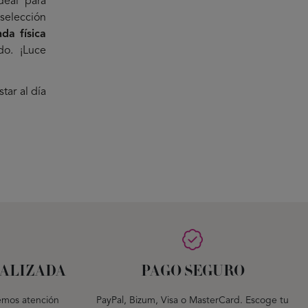
deal para
 selección
nda física
do. ¡Luce
tar al día
ALIZADA
PAGO SEGURO
emos atención
PayPal, Bizum, Visa o MasterCard. Escoge tu