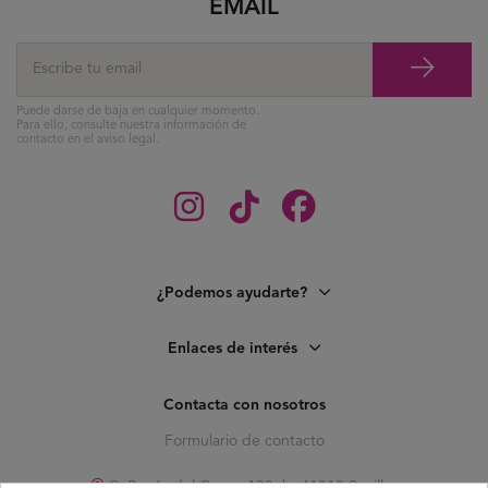
EMAIL
Puede darse de baja en cualquier momento.
Para ello, consulte nuestra información de
contacto en el aviso legal.
¿Podemos ayudarte?
Enlaces de interés
Contacta con nosotros
Formulario de contacto
C. Pagés del Corro, 133, b, 41010 Sevilla