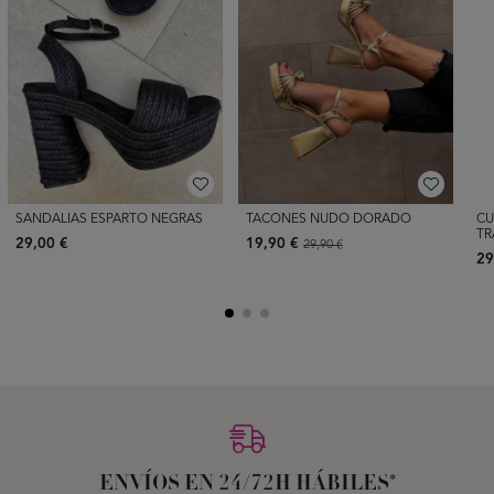
SANDALIAS ESPARTO NEGRAS
TACONES NUDO DORADO
CU
TR
29,00 €
19,90 €
29,90 €
29
ENVÍOS EN 24/72H HÁBILES*