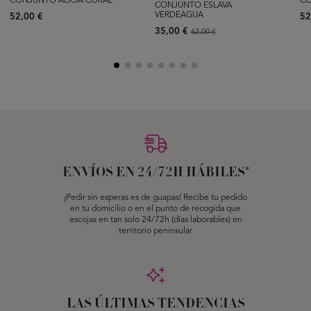
CONJUNTO ALICIA CORAL
CO
CONJUNTO ESLAVA
VERDEAGUA
52,00 €
52
35,00 €
62,00 €
ENVÍOS EN 24/72H HÁBILES*
¡Pedir sin esperas es de guapas! Recibe tu pedido
en tu domicilio o en el punto de recogida que
escojas en tan solo 24/72h (días laborables) en
territorio peninsular
LAS ÚLTIMAS TENDENCIAS