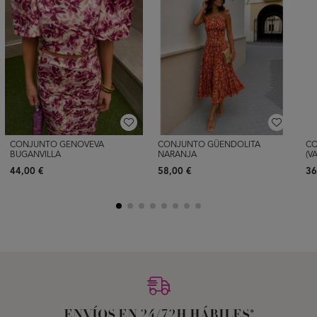
CONJUNTO GENOVEVA
CONJUNTO GÜENDOLITA
CO
BUGANVILLA
NARANJA
(V
44,00 €
58,00 €
36
ENVÍOS EN 24/72H HÁBILES*