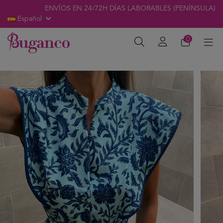
ENVÍOS EN 24/72H DÍAS LABORABLES (PENÍNSULA)
Español
0