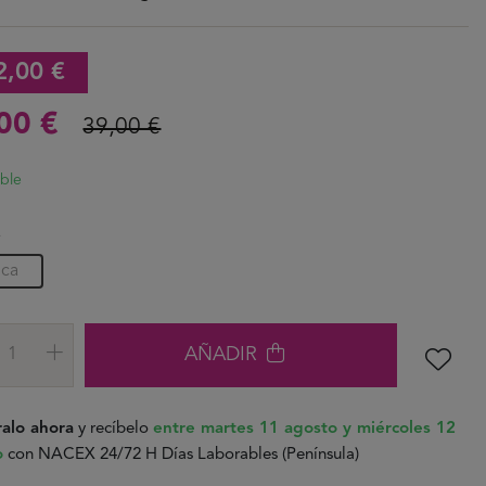
2,00 €
,00 €
39,00 €
ible
A
ica
AÑADIR
alo ahora
y recíbelo
entre martes 11 agosto y miércoles 12
o
con NACEX 24/72 H Días Laborables (Península)