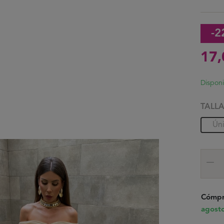
-2
17
Dispon
TALL
Ún
Cómpr
agost