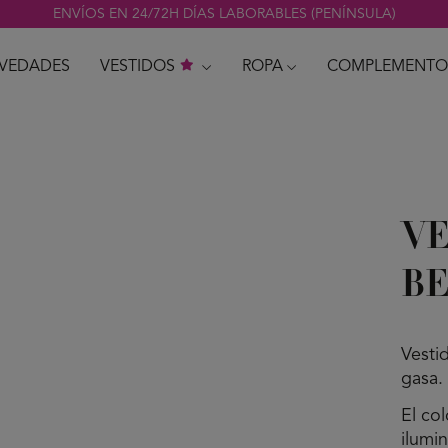
ENVÍOS EN 24/72H DÍAS LABORABLES (PENÍNSULA)
VEDADES
VESTIDOS
ROPA
COMPLEMENTO
VE
BE
Vesti
gasa.
El co
ilumi