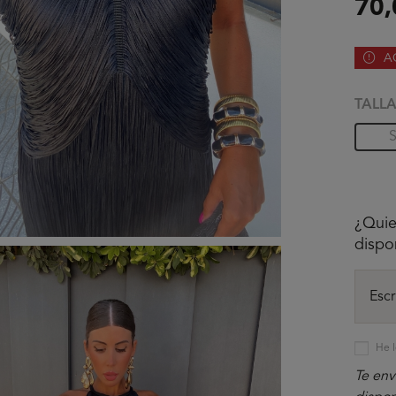
70,
A
TALL
¿Quie
dispo
He l
Te env