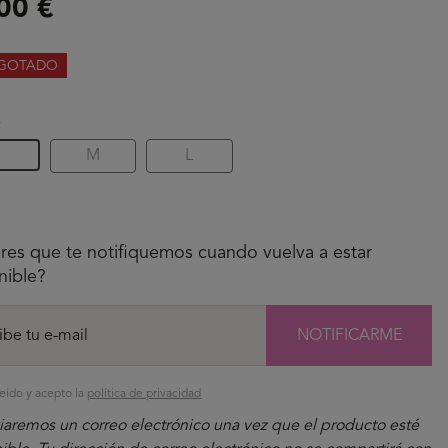
00 €
GOTADO
A
S
M
L
res que te notifiquemos cuando vuelva a estar
nible?
NOTIFICARME
eído y acepto la
política de privacidad
iaremos un correo electrónico una vez que el producto esté