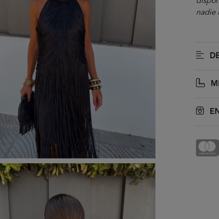
dispon
nadie 
DE
M
EN