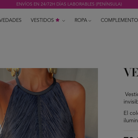
ENVÍOS EN 24/72H DÍAS LABORABLES (PENÍNSULA)
VEDADES
VESTIDOS
ROPA
COMPLEMENTO
VE
Vesti
invisi
El co
ilumi