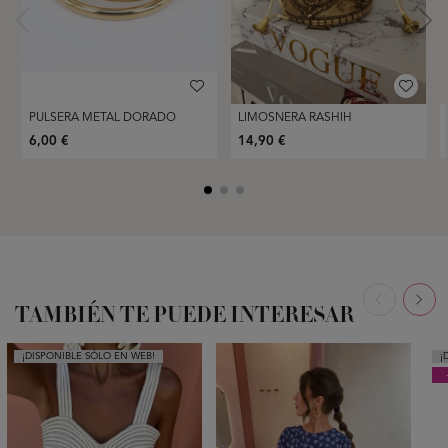
PULSERA METAL DORADO
LIMOSNERA RASHIH
6,00 €
14,90 €
TAMBIÉN TE PUEDE INTERESAR
¡DISPONIBLE SÓLO EN WEB!
¡