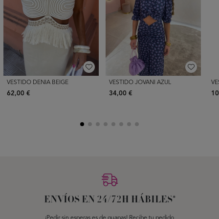
VESTIDO DENIA BEIGE
VESTIDO JOVANI AZUL
VE
62,00 €
34,00 €
10
ENVÍOS EN 24/72H HÁBILES*
¡Pedir sin esperas es de guapas! Recibe tu pedido