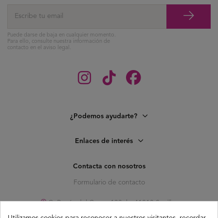
Puede darse de baja en cualquier momento.
Para ello, consulte nuestra información de
contacto en el aviso legal.
¿Podemos ayudarte?
Enlaces de interés
Contacta con nosotros
Formulario de contacto
C. Pagés del Corro, 133, b, 41010 Sevilla