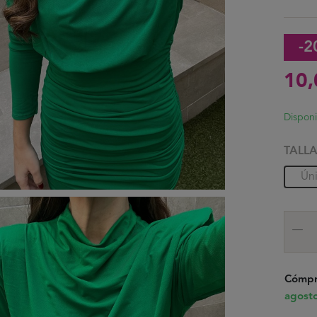
-2
10
Dispon
TALL
Ún
Cómpr
agost