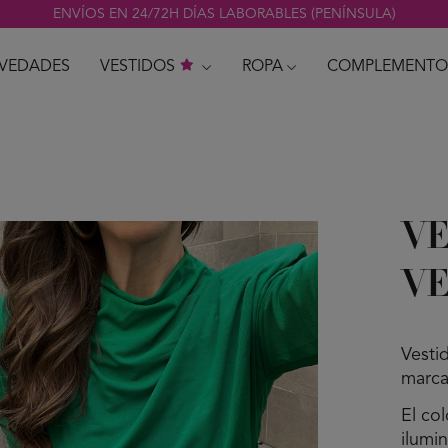
ENVÍOS EN 24/72H DÍAS LABORABLES (PENÍNSULA)
VEDADES
VESTIDOS
ROPA
COMPLEMENTO
VE
V
Vesti
marcad
El co
ilumi