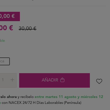
0,00 €
,00 €
30,00 €
ible
A
ica
AÑADIR
alo ahora
y recíbelo
entre martes 11 agosto y miércoles 12
o
con NACEX 24/72 H Días Laborables (Península)