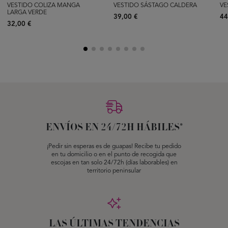
VESTIDO COLIZA MANGA
VESTIDO SÁSTAGO CALDERA
VE
LARGA VERDE
39,00 €
44
32,00 €
ENVÍOS EN 24/72H HÁBILES*
¡Pedir sin esperas es de guapas! Recibe tu pedido
en tu domicilio o en el punto de recogida que
escojas en tan solo 24/72h (días laborables) en
territorio peninsular
LAS ÚLTIMAS TENDENCIAS