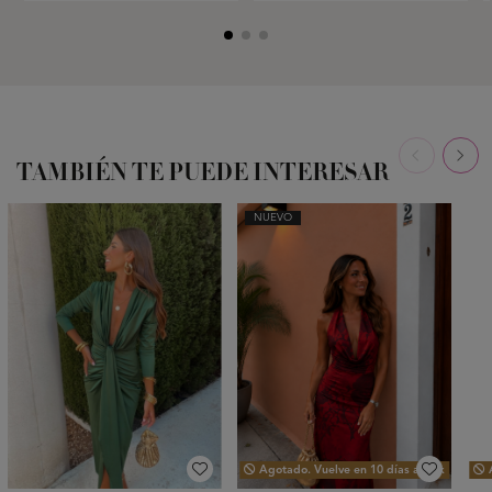
TAMBIÉN TE PUEDE INTERESAR
NUEVO
Agotado. Vuelve en 10 días aprox
A