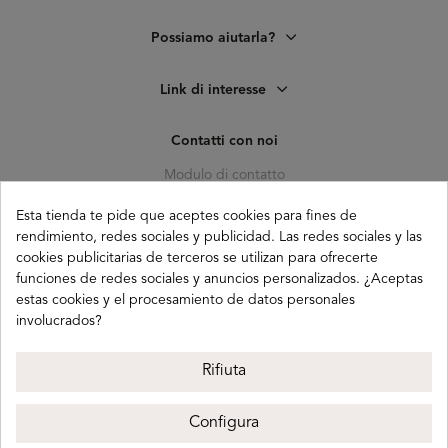
Possiamo aiutarla?
Link di interesse
Contatti con noi
Modulo di contatto
C. Pagés del Corro, 133, b
Esta tienda te pide que aceptes cookies para fines de
41010 (Triana) Sevilla
rendimiento, redes sociales y publicidad. Las redes sociales y las
cookies publicitarias de terceros se utilizan para ofrecerte
info@buganco.com
funciones de redes sociales y anuncios personalizados. ¿Aceptas
estas cookies y el procesamiento de datos personales
involucrados?
Payment methods
Rifiuta
Configura
Buganco 2026
Avviso legale