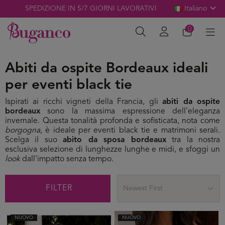
SPEDIZIONE IN 5/7 GIORNI LAVORATIVI
Italiano
0
Abiti da ospite Bordeaux ideali
per eventi black tie
Ispirati ai ricchi vigneti della Francia, gli
abiti da ospite
bordeaux
sono la massima espressione dell'eleganza
invernale. Questa tonalità profonda e sofisticata, nota come
borgogna
, è ideale per eventi black tie e matrimoni serali.
Scelga il suo
abito da sposa bordeaux
tra la nostra
esclusiva selezione di lunghezze lunghe e midi, e sfoggi un
look
dall'impatto senza tempo.
FILTER
Newest First
NUOVO
NUOVO