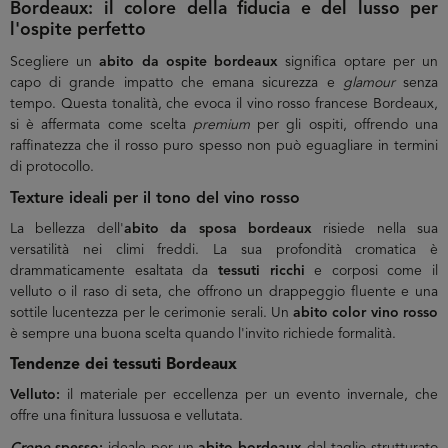
Bordeaux: il colore della fiducia e del lusso per
l'ospite perfetto
Scegliere un
abito da ospite bordeaux
significa optare per un
capo di grande impatto che emana sicurezza e
glamour
senza
tempo. Questa tonalità, che evoca il vino rosso francese Bordeaux,
si è affermata come scelta
premium
per gli ospiti, offrendo una
raffinatezza che il rosso puro spesso non può eguagliare in termini
di protocollo.
Texture ideali per il tono del vino rosso
La bellezza dell'
abito da sposa bordeaux
risiede nella sua
versatilità nei climi freddi. La sua profondità cromatica è
drammaticamente esaltata da
tessuti ricchi
e corposi come il
velluto o il raso di seta, che offrono un drappeggio fluente e una
sottile lucentezza per le cerimonie serali. Un
abito color vino rosso
è sempre una buona scelta quando l'invito richiede formalità.
Tendenze dei tessuti Bordeaux
Velluto:
il materiale per eccellenza per un evento invernale, che
offre una finitura lussuosa e vellutata.