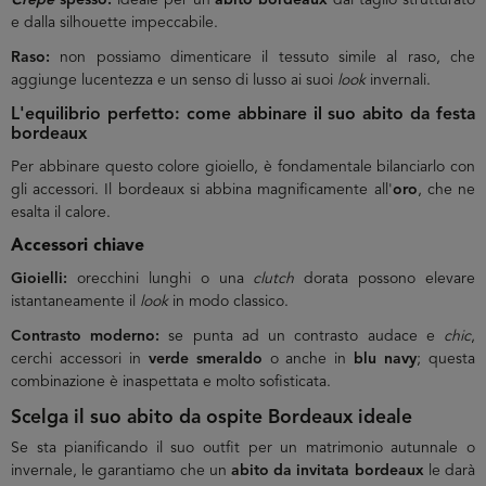
Crepe
spesso:
ideale per un
abito bordeaux
dal taglio strutturato
e dalla silhouette impeccabile.
Raso:
non possiamo dimenticare il tessuto simile al raso, che
aggiunge lucentezza e un senso di lusso ai suoi
look
invernali.
L'equilibrio perfetto: come abbinare il suo abito da festa
bordeaux
Per abbinare questo colore gioiello, è fondamentale bilanciarlo con
gli accessori. Il bordeaux si abbina magnificamente all'
oro
, che ne
esalta il calore.
Accessori chiave
Gioielli:
orecchini lunghi o una
clutch
dorata possono elevare
istantaneamente il
look
in modo classico.
Contrasto moderno:
se punta ad un contrasto audace e
chic
,
cerchi accessori in
verde smeraldo
o anche in
blu navy
; questa
combinazione è inaspettata e molto sofisticata.
Scelga il suo abito da ospite Bordeaux ideale
Se sta pianificando il suo outfit per un matrimonio autunnale o
invernale, le garantiamo che un
abito da invitata bordeaux
le darà