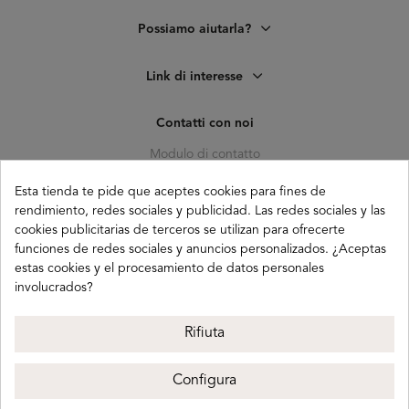
Possiamo aiutarla?
Link di interesse
Contatti con noi
Modulo di contatto
C. Pagés del Corro, 133, b
Esta tienda te pide que aceptes cookies para fines de
41010 (Triana) Sevilla
rendimiento, redes sociales y publicidad. Las redes sociales y las
cookies publicitarias de terceros se utilizan para ofrecerte
info@buganco.com
funciones de redes sociales y anuncios personalizados. ¿Aceptas
estas cookies y el procesamiento de datos personales
involucrados?
Payment methods
Rifiuta
Configura
Buganco 2026
Avviso legale