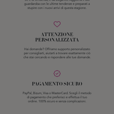
Se è di tendenza, è da Buganco. Aggiorna il tuo
guardaroba con le ultime tendenze e preparati a
stupire con i nuovi arrivi di questa stagione.
ATTENZIONE
PERSONALIZZATA
Hai domande? Offriamo supporto personalizzato
per consigliarti, aiutarti a trovare esattamente ciò
che stai cercando e rispondere alle tue domande.
PAGAMENTO SICURO
PayPal, Bizum, Visa o MasterCard. Scegli il metodo
di pagamento che preferisci e effettua il tuo
ordine. 100% sicuro e senza complicazioni.