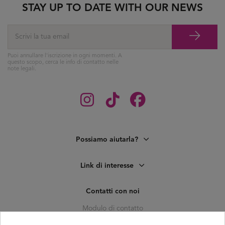
STAY UP TO DATE WITH OUR NEWS
Puoi annullare l'iscrizione in ogni momenti. A
questo scopo, cerca le info di contatto nelle
note legali.
Possiamo aiutarla?
Link di interesse
Contatti con noi
Modulo di contatto
C. Pagés del Corro, 133, b