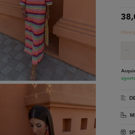
38,
Ultimi 
Acquis
agost
DE
MI
SP