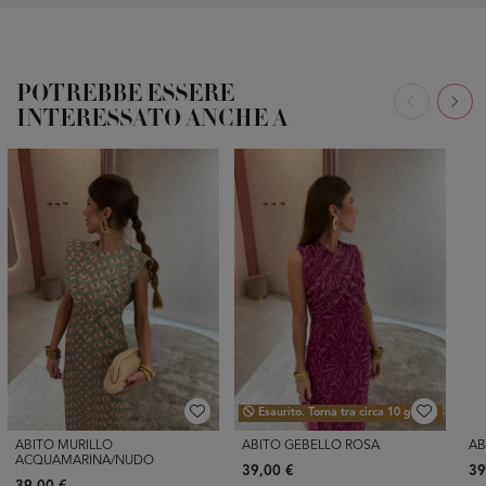
POTREBBE ESSERE
INTERESSATO ANCHE A
Esaurito. Torna tra circa 10 giorni.
ABITO MURILLO
ABITO GEBELLO ROSA
AB
ACQUAMARINA/NUDO
39,00 €
39