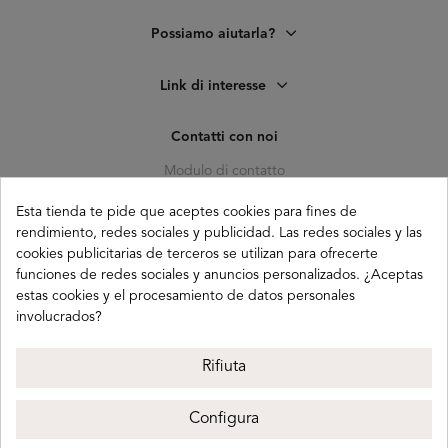
Possiamo aiutarla?
Link di interesse
Contatti con noi
Modulo di contatto
C. Pagés del Corro, 133, b
Esta tienda te pide que aceptes cookies para fines de
41010 (Triana) Sevilla
rendimiento, redes sociales y publicidad. Las redes sociales y las
cookies publicitarias de terceros se utilizan para ofrecerte
info@buganco.com
funciones de redes sociales y anuncios personalizados. ¿Aceptas
estas cookies y el procesamiento de datos personales
involucrados?
Payment methods
Rifiuta
Configura
Buganco 2026
Avviso legale