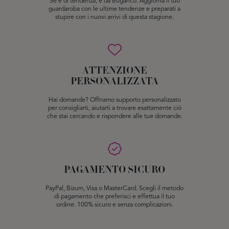
Se è di tendenza, è da Buganco. Aggiorna il tuo
guardaroba con le ultime tendenze e preparati a
stupire con i nuovi arrivi di questa stagione.
ATTENZIONE
PERSONALIZZATA
Hai domande? Offriamo supporto personalizzato
per consigliarti, aiutarti a trovare esattamente ciò
che stai cercando e rispondere alle tue domande.
PAGAMENTO SICURO
PayPal, Bizum, Visa o MasterCard. Scegli il metodo
di pagamento che preferisci e effettua il tuo
ordine. 100% sicuro e senza complicazioni.