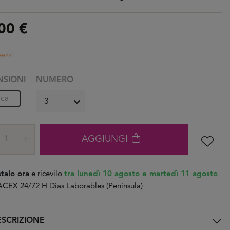
00 €
pezzi
NSIONI
NUMERO
ica
AGGIUNGI
talo ora
e ricevilo
tra lunedì 10 agosto e martedì 11 agosto
CEX 24/72 H Días Laborables (Península)
SCRIZIONE