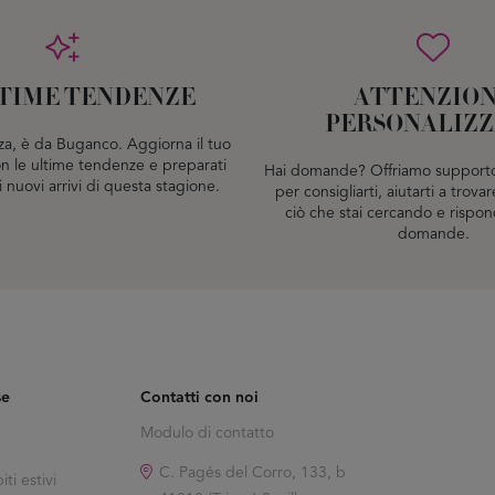
LTIME TENDENZE
ATTENZIO
PERSONALIZ
za, è da Buganco. Aggiorna il tuo
 le ultime tendenze e preparati
Hai domande? Offriamo supporto
i nuovi arrivi di questa stagione.
per consigliarti, aiutarti a trov
ciò che stai cercando e rispon
domande.
se
Contatti con noi
Modulo di contatto
C. Pagés del Corro, 133, b
ti estivi