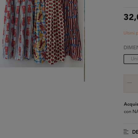
32,
Ultimi 
DIME
Un
Acquis
con NA
DE