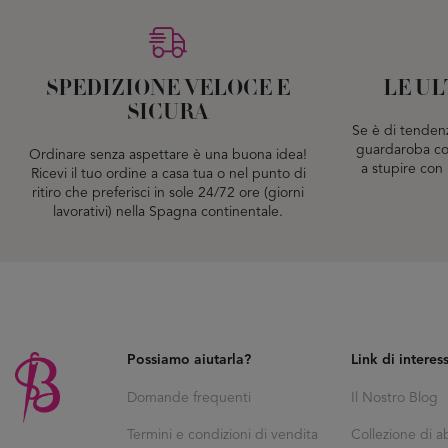
SPEDIZIONE VELOCE E
LE U
SICURA
Se è di tenden
guardaroba con
Ordinare senza aspettare è una buona idea!
a stupire con 
Ricevi il tuo ordine a casa tua o nel punto di
ritiro che preferisci in sole 24/72 ore (giorni
lavorativi) nella Spagna continentale.
Possiamo aiutarla?
Link di interes
Domande frequenti
Il Nostro Blog
Termini e condizioni di vendita
Collezione di abi