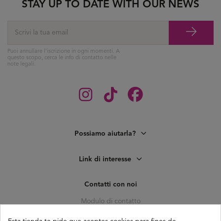
STAY UP TO DATE WITH OUR NEWS
Puoi annullare l'iscrizione in ogni momenti. A
questo scopo, cerca le info di contatto nelle
note legali.
Possiamo aiutarla?
Link di interesse
Contatti con noi
Modulo di contatto
C. Pagés del Corro, 133, b