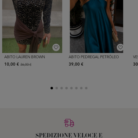
ABITO LAUREN BROWN
ABITO PEDREGAL PETRÓLEO
VE
10,00 €
39,00 €
30
36,00 €
SPEDIZIONE VELOCE E