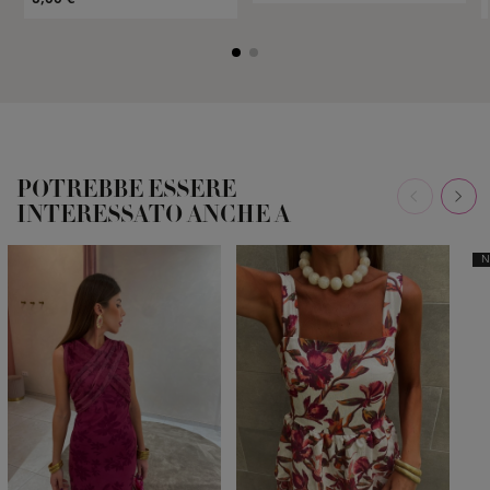
POTREBBE ESSERE
INTERESSATO ANCHE A
N