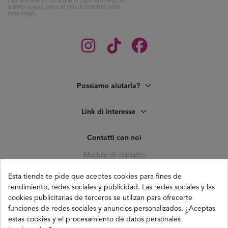
Puoi annullare l'iscrizione in ogni momenti. A
questo scopo, cerca le info di contatto nelle
note legali.
Possiamo aiutarla?
Link di interesse
Contatti con noi
Modulo di contatto
C. Pagés del Corro, 133, b
Esta tienda te pide que aceptes cookies para fines de
41010 (Triana) Sevilla
rendimiento, redes sociales y publicidad. Las redes sociales y las
info@buganco.com
cookies publicitarias de terceros se utilizan para ofrecerte
funciones de redes sociales y anuncios personalizados. ¿Aceptas
estas cookies y el procesamiento de datos personales