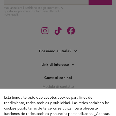
Puoi annullare l'iscrizione in ogni momenti. A
questo scopo, cerca le info di contatto nelle
note legali.
Possiamo aiutarla?
Link di interesse
Contatti con noi
Modulo di contatto
C. Pagés del Corro, 133, b
Esta tienda te pide que aceptes cookies para fines de
41010 (Triana) Sevilla
rendimiento, redes sociales y publicidad. Las redes sociales y las
info@buganco.com
cookies publicitarias de terceros se utilizan para ofrecerte
funciones de redes sociales y anuncios personalizados. ¿Aceptas