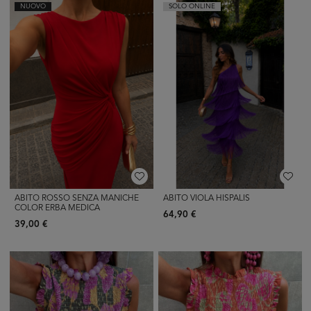
NUOVO
SOLO ONLINE
ABITO ROSSO SENZA MANICHE
ABITO VIOLA HISPALIS
COLOR ERBA MEDICA
64,90 €
39,00 €