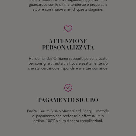
Se è di tendenza, è da Buganco. Aggiorna il tuo
guardaroba con le ultime tendenze e preparati a
stupire con i nuovi arrivi di questa stagione.
ATTENZIONE
PERSONALIZZATA
Hai domande? Offriamo supporto personalizzato
per consigliarti, aiutarti a trovare esattamente ciò
che stai cercando e rispondere alle tue domande.
PAGAMENTO SICURO
PayPal, Bizum, Visa o MasterCard. Scegli il metodo
di pagamento che preferisci e effettua il tuo
ordine. 100% sicuro e senza complicazioni.