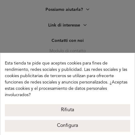
Possiamo aiutarla?
Link di interesse
Contatti con noi
Modulo di contatto
C. Pagés del Corro, 133, b
Esta tienda te pide que aceptes cookies para fines de
41010 (Triana) Sevilla
rendimiento, redes sociales y publicidad. Las redes sociales y las
cookies publicitarias de terceros se utilizan para ofrecerte
info@buganco.com
funciones de redes sociales y anuncios personalizados. ¿Aceptas
estas cookies y el procesamiento de datos personales
involucrados?
Payment methods
Rifiuta
Configura
Buganco 2026
Avviso legale