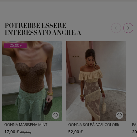
POTREBBE ESSERE
INTERESSATO ANCHE A
-25,00 €
GONNA MARISEÑA MINT
GONNA SOLEÁ (VARI COLORI)
PA
17,00 €
52,00 €
20
42,00 €