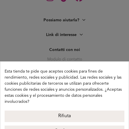
Possiamo aiutarla?
Link di interesse
Contatti con noi
Modulo di contatto
C. Pagés del Corro, 133, b
Esta tienda te pide que aceptes cookies para fines de
41010 (Triana) Sevilla
rendimiento, redes sociales y publicidad. Las redes sociales y las
info@buganco.com
cookies publicitarias de terceros se utilizan para ofrecerte
funciones de redes sociales y anuncios personalizados. ¿Aceptas
estas cookies y el procesamiento de datos personales
involucrados?
Payment methods
Rifiuta