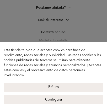
Possiamo aiutarla?
Link di interesse
Contatti con noi
Modulo di contatto
C. Pagés del Corro, 133, b
Esta tienda te pide que aceptes cookies para fines de
41010 (Triana) Sevilla
rendimiento, redes sociales y publicidad. Las redes sociales y las
cookies publicitarias de terceros se utilizan para ofrecerte
info@buganco.com
funciones de redes sociales y anuncios personalizados. ¿Aceptas
estas cookies y el procesamiento de datos personales
involucrados?
Payment methods
Rifiuta
Configura
Buganco 2026
Avviso legale