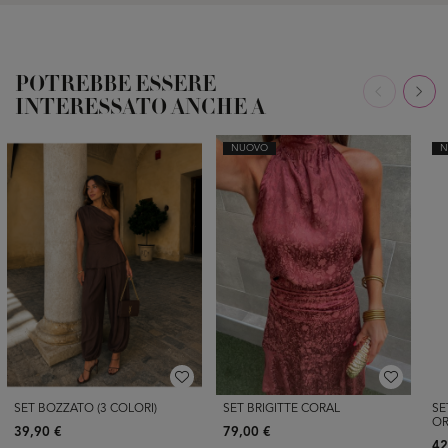
POTREBBE ESSERE
INTERESSATO ANCHE A
NUOVO
N
SET BOZZATO (3 COLORI)
SET BRIGITTE CORAL
SE
O
39,90 €
79,00 €
42