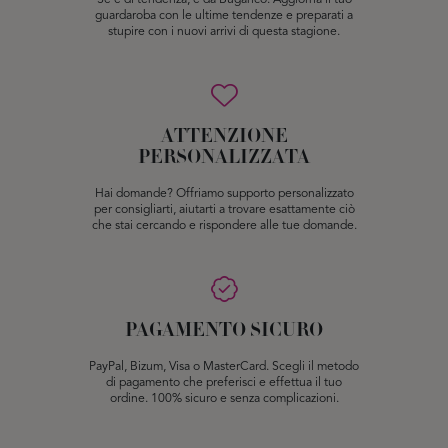
Se è di tendenza, è da Buganco. Aggiorna il tuo
guardaroba con le ultime tendenze e preparati a
stupire con i nuovi arrivi di questa stagione.
ATTENZIONE
PERSONALIZZATA
Hai domande? Offriamo supporto personalizzato
per consigliarti, aiutarti a trovare esattamente ciò
che stai cercando e rispondere alle tue domande.
PAGAMENTO SICURO
PayPal, Bizum, Visa o MasterCard. Scegli il metodo
di pagamento che preferisci e effettua il tuo
ordine. 100% sicuro e senza complicazioni.