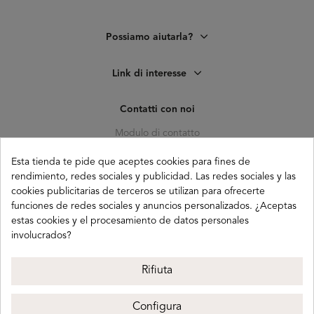
Possiamo aiutarla?
Link di interesse
Contatti con noi
Modulo di contatto
C. Pagés del Corro, 133, b
Esta tienda te pide que aceptes cookies para fines de
41010 (Triana) Sevilla
rendimiento, redes sociales y publicidad. Las redes sociales y las
cookies publicitarias de terceros se utilizan para ofrecerte
info@buganco.com
funciones de redes sociales y anuncios personalizados. ¿Aceptas
estas cookies y el procesamiento de datos personales
involucrados?
Payment methods
Rifiuta
Configura
Buganco 2026