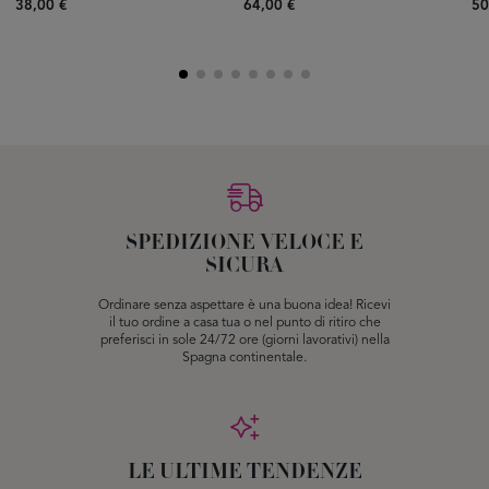
38,00 €
64,00 €
50
SPEDIZIONE VELOCE E
SICURA
Ordinare senza aspettare è una buona idea! Ricevi
il tuo ordine a casa tua o nel punto di ritiro che
preferisci in sole 24/72 ore (giorni lavorativi) nella
Spagna continentale.
LE ULTIME TENDENZE