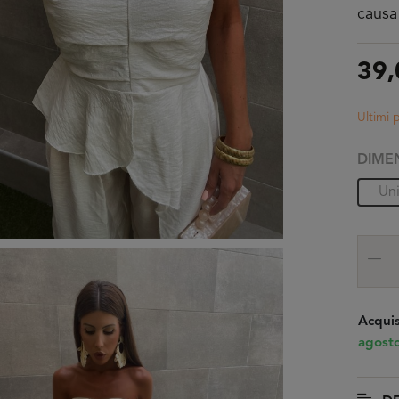
causa
39,
Ultimi 
DIME
Un
Acquis
agost