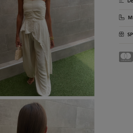
DE
MI
SP