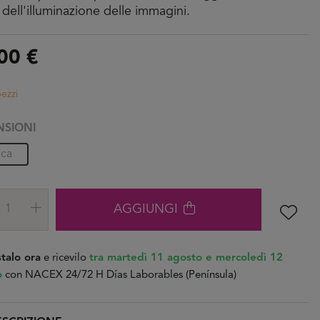
 dell'illuminazione delle immagini.
00 €
pezzi
NSIONI
ica
AGGIUNGI
talo ora
e ricevilo
tra martedì 11 agosto e mercoledì 12
o
con NACEX 24/72 H Días Laborables (Península)