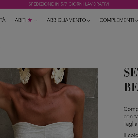
SPEDIZIONE IN 5/7 GIORNI LAVORATIVI
TÀ
ABITI
ABBIGLIAMENTO
COMPLEMENTI
A
SE
B
Compl
con ta
Taglia
Il co