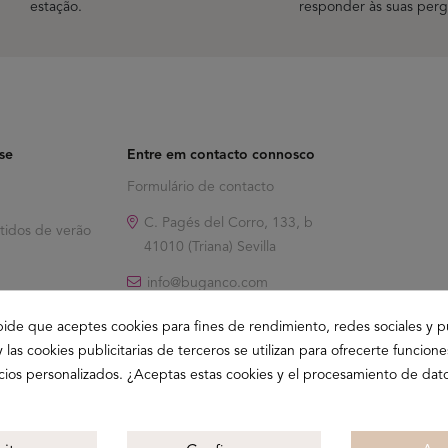
estação.
responder às suas perg
ese
Entre em contacto connosco
Formulário de contacto
C. Pagés del Corro, 133, b
tidos de verão
41010 (Triana) Sevilla
info@buganco.com
pide que aceptes cookies para fines de rendimiento, redes sociales y p
y las cookies publicitarias de terceros se utilizan para ofrecerte funcion
ncios personalizados. ¿Aceptas estas cookies y el procesamiento de dat