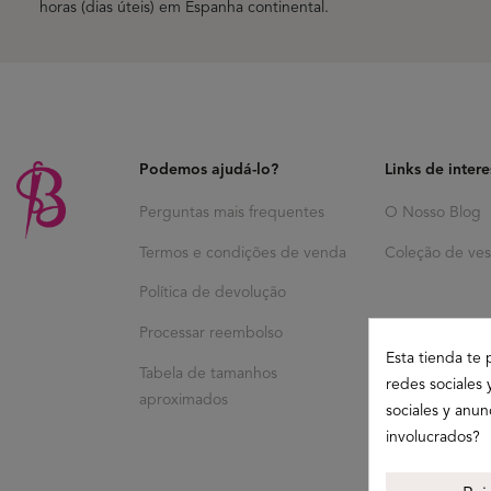
horas (dias úteis) em Espanha continental.
Podemos ajudá-lo?
Links de inter
Perguntas mais frequentes
O Nosso Blog
Termos e condições de venda
Coleção de ves
Política de devolução
Processar reembolso
Esta tienda te 
Tabela de tamanhos
redes sociales 
aproximados
sociales y anu
involucrados?