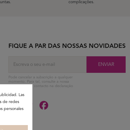
untas.
complicações.
FIQUE A PAR DAS NOSSAS NOVIDADES
ENVIAR
Pode cancelar a subscrição a qualquer
momento. Para tal, consulte a nossa
informação de contacto na declaração
legal.
ublicidad. Las
es de redes
os personales