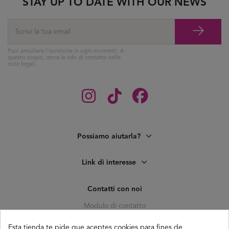
STAY UP TO DATE WITH OUR NEWS
Puoi annullare l'iscrizione in ogni momenti. A
questo scopo, cerca le info di contatto nelle
note legali.
Possiamo aiutarla?
Link di interesse
Contatti con noi
Modulo di contatto
C. Pagés del Corro, 133, b
Esta tienda te pide que aceptes cookies para fines de