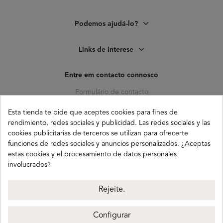
Podemos ajudá-lo?
Links de interese
Entre em contacto connosco
Formulário de contacto
C. Pagés del Corro, 133, b
Esta tienda te pide que aceptes cookies para fines de
41010 (Triana) Sevilla
rendimiento, redes sociales y publicidad. Las redes sociales y las
cookies publicitarias de terceros se utilizan para ofrecerte
info@buganco.com
funciones de redes sociales y anuncios personalizados. ¿Aceptas
estas cookies y el procesamiento de datos personales
involucrados?
Métodos de pagamento
Rejeite.
Configurar
Buganco 2026