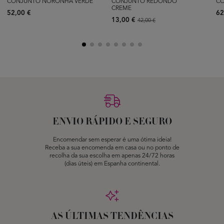
CONJUNTO NORONHA VERDE
CONJUNTO REDONDO
CO
CREME
52,00 €
62
13,00 €
42,00 €
ENVIO RÁPIDO E SEGURO
Encomendar sem esperar é uma ótima ideia!
Receba a sua encomenda em casa ou no ponto de
recolha da sua escolha em apenas 24/72 horas
(dias úteis) em Espanha continental.
AS ÚLTIMAS TENDÊNCIAS