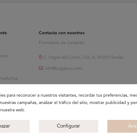
erés
Contacta con nosotros
Formulario de contacto
rano
C. Pagés del Corro, 133, b, 41010 Sevilla
info@buganco.com
Productos
ies para reconocer a nuestros visitantes, recordar tus preferencias, med
nuestras campañas, analizar el tráfico del sitio, mostrar publicidad y per
 nuestra web.
hazar
Configurar
Ace