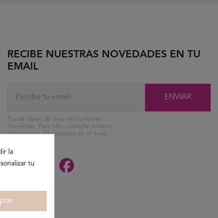
RECIBE NUESTRAS NOVEDADES EN TU
EMAIL
ENVIAR
Puede darse de baja en cualquier
momento. Para ello, consulte nuestra
información de contacto en el aviso
legal.
ir la
sonalizar tu
ptar