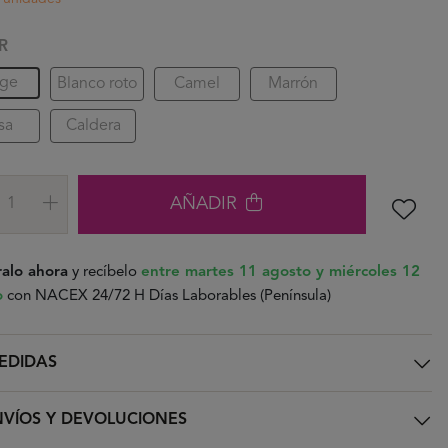
R
ige
Blanco roto
Camel
Marrón
sa
Caldera
AÑADIR
alo ahora
y recíbelo
entre martes 11 agosto y miércoles 12
o
con NACEX 24/72 H Días Laborables (Península)
EDIDAS
VÍOS Y DEVOLUCIONES