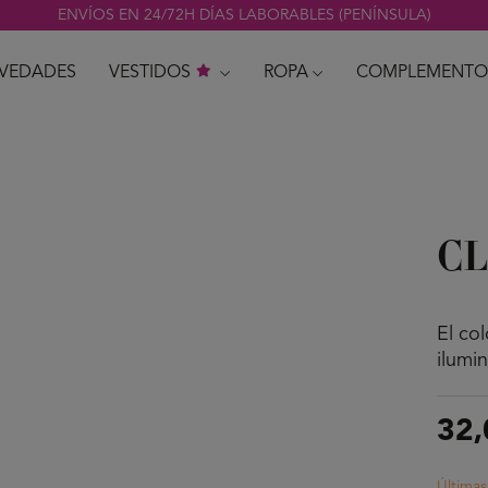
ENVÍOS EN 24/72H DÍAS LABORABLES (PENÍNSULA)
VEDADES
VESTIDOS
ROPA
COMPLEMENTO
CL
El co
ilumi
32,
Última