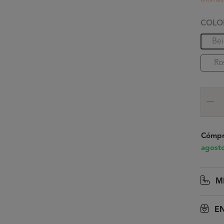
COLO
Be
Ro
Cómpr
agost
M
EN