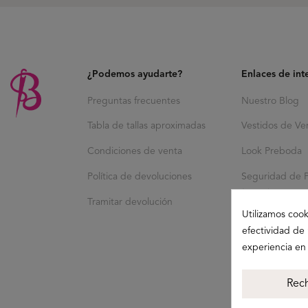
¿Podemos ayudarte?
Enlaces de int
Preguntas frecuentes
Nuestro Blog
Tabla de tallas aproximadas
Vestidos de Ve
Condiciones de venta
Look Preboda
Política de devoluciones
Seguridad de 
(GPSR)
Tramitar devolución
Utilizamos cook
efectividad de 
experiencia en
Rec