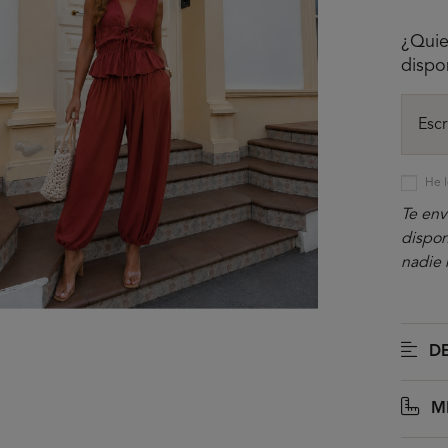
¿Quie
dispo
He l
Te env
dispon
nadie 
DE
M