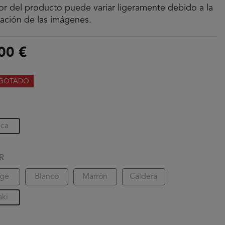
lor del producto puede variar ligeramente debido a la
nación de las imágenes.
00 €
GOTADO
A
ica
R
ige
Blanco
Marrón
Caldera
aki