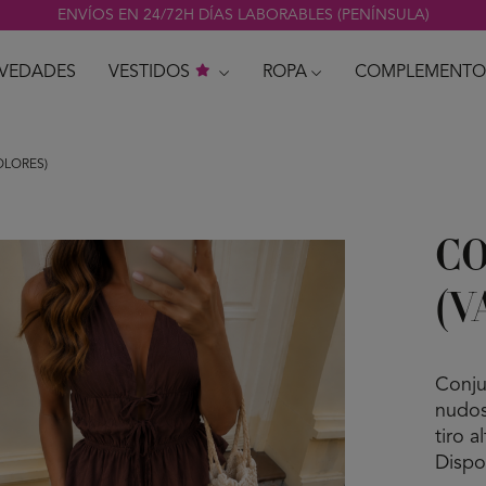
ENVÍOS EN 24/72H DÍAS LABORABLES (PENÍNSULA)
VEDADES
VESTIDOS
ROPA
COMPLEMENTO
OLORES)
C
(V
Conju
nudos
tiro 
Dispon