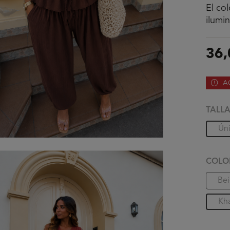
El co
ilumi
36,
A
TALL
Ún
COLO
Be
Kh