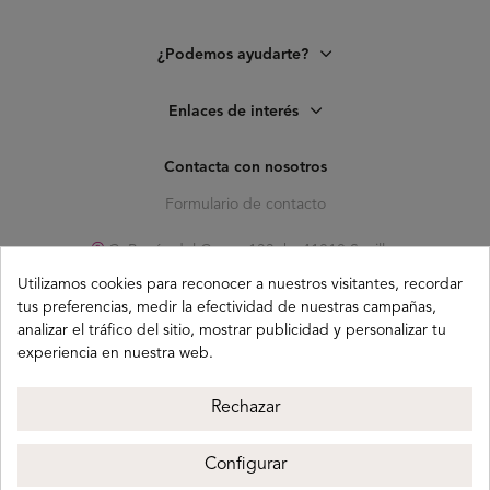
¿Podemos ayudarte?
Enlaces de interés
Contacta con nosotros
Formulario de contacto
C. Pagés del Corro, 133, b, 41010 Sevilla
info@buganco.com
Utilizamos cookies para reconocer a nuestros visitantes, recordar
tus preferencias, medir la efectividad de nuestras campañas,
analizar el tráfico del sitio, mostrar publicidad y personalizar tu
experiencia en nuestra web.
Métodos de pago
Rechazar
Configurar
Buganco 2026
Aviso legal