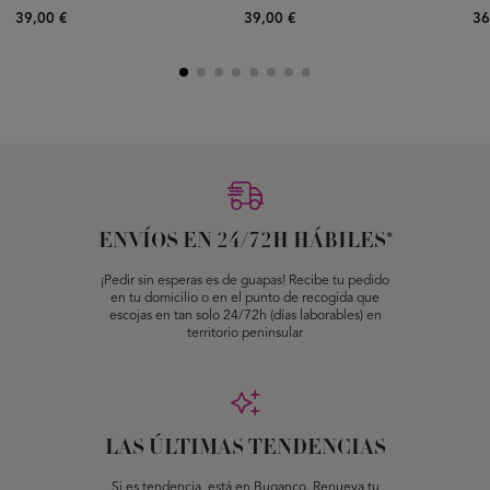
39,00 €
39,00 €
36
ENVÍOS EN 24/72H HÁBILES*
¡Pedir sin esperas es de guapas! Recibe tu pedido
en tu domicilio o en el punto de recogida que
escojas en tan solo 24/72h (días laborables) en
territorio peninsular
LAS ÚLTIMAS TENDENCIAS
Si es tendencia, está en Buganco. Renueva tu