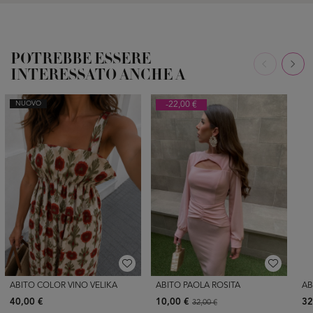
POTREBBE ESSERE
INTERESSATO ANCHE A
NUOVO
-22,00 €
ABITO COLOR VINO VELIKA
ABITO PAOLA ROSITA
AB
40,00 €
10,00 €
32
32,00 €