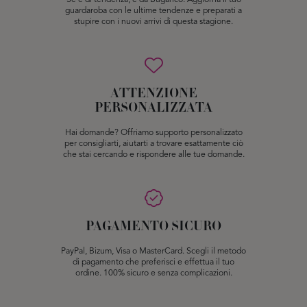
Se è di tendenza, è da Buganco. Aggiorna il tuo
guardaroba con le ultime tendenze e preparati a
stupire con i nuovi arrivi di questa stagione.
ATTENZIONE
PERSONALIZZATA
Hai domande? Offriamo supporto personalizzato
per consigliarti, aiutarti a trovare esattamente ciò
che stai cercando e rispondere alle tue domande.
PAGAMENTO SICURO
PayPal, Bizum, Visa o MasterCard. Scegli il metodo
di pagamento che preferisci e effettua il tuo
ordine. 100% sicuro e senza complicazioni.