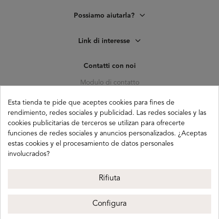
Possiamo aiutarla?
Link di interesse
Contatti con noi
Modulo di contatto
C. Pagés del Corro, 133, b
Esta tienda te pide que aceptes cookies para fines de
41010 (Triana) Sevilla
rendimiento, redes sociales y publicidad. Las redes sociales y las
cookies publicitarias de terceros se utilizan para ofrecerte
info@buganco.com
funciones de redes sociales y anuncios personalizados. ¿Aceptas
estas cookies y el procesamiento de datos personales
involucrados?
Payment methods
Rifiuta
Configura
Buganco 2026
Avviso legale