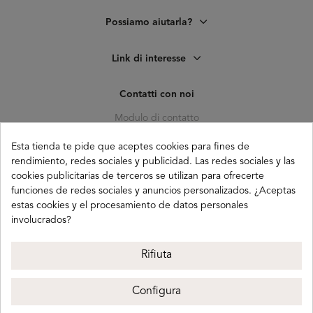
Possiamo aiutarla?
Link di interesse
Contatti con noi
Modulo di contatto
C. Pagés del Corro, 133, b
Esta tienda te pide que aceptes cookies para fines de
41010 (Triana) Sevilla
rendimiento, redes sociales y publicidad. Las redes sociales y las
cookies publicitarias de terceros se utilizan para ofrecerte
info@buganco.com
funciones de redes sociales y anuncios personalizados. ¿Aceptas
estas cookies y el procesamiento de datos personales
involucrados?
Payment methods
Rifiuta
Configura
Buganco 2026
Avviso legale