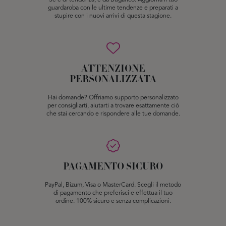
Se è di tendenza, è da Buganco. Aggiorna il tuo
guardaroba con le ultime tendenze e preparati a
stupire con i nuovi arrivi di questa stagione.
ATTENZIONE
PERSONALIZZATA
Hai domande? Offriamo supporto personalizzato
per consigliarti, aiutarti a trovare esattamente ciò
che stai cercando e rispondere alle tue domande.
PAGAMENTO SICURO
PayPal, Bizum, Visa o MasterCard. Scegli il metodo
di pagamento che preferisci e effettua il tuo
ordine. 100% sicuro e senza complicazioni.