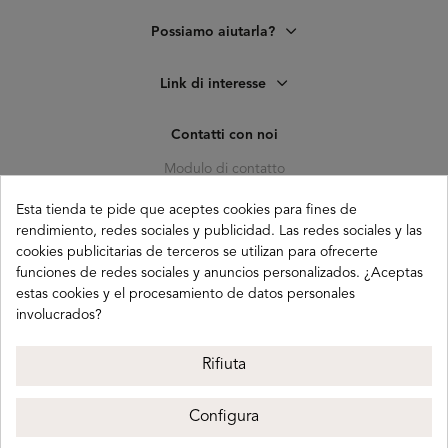
Possiamo aiutarla?
Link di interesse
Contatti con noi
Modulo di contatto
C. Pagés del Corro, 133, b
Esta tienda te pide que aceptes cookies para fines de
41010 (Triana) Sevilla
rendimiento, redes sociales y publicidad. Las redes sociales y las
cookies publicitarias de terceros se utilizan para ofrecerte
info@buganco.com
funciones de redes sociales y anuncios personalizados. ¿Aceptas
estas cookies y el procesamiento de datos personales
involucrados?
Payment methods
Rifiuta
Configura
Buganco 2026
Avviso legale