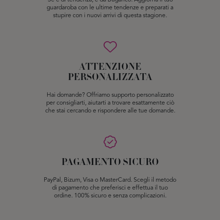
Se è di tendenza, è da Buganco. Aggiorna il tuo
guardaroba con le ultime tendenze e preparati a
stupire con i nuovi arrivi di questa stagione.
ATTENZIONE
PERSONALIZZATA
Hai domande? Offriamo supporto personalizzato
per consigliarti, aiutarti a trovare esattamente ciò
che stai cercando e rispondere alle tue domande.
PAGAMENTO SICURO
PayPal, Bizum, Visa o MasterCard. Scegli il metodo
di pagamento che preferisci e effettua il tuo
ordine. 100% sicuro e senza complicazioni.