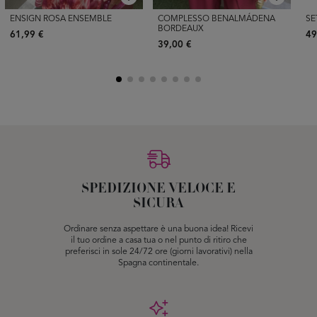
ENSIGN ROSA ENSEMBLE
COMPLESSO BENALMÁDENA
SE
BORDEAUX
61,99 €
49
39,00 €
SPEDIZIONE VELOCE E
SICURA
Ordinare senza aspettare è una buona idea! Ricevi
il tuo ordine a casa tua o nel punto di ritiro che
preferisci in sole 24/72 ore (giorni lavorativi) nella
Spagna continentale.