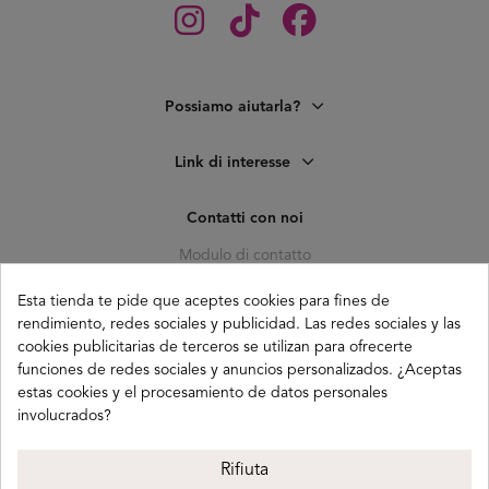
Possiamo aiutarla?
Link di interesse
Contatti con noi
Modulo di contatto
C. Pagés del Corro, 133, b
Esta tienda te pide que aceptes cookies para fines de
41010 (Triana) Sevilla
rendimiento, redes sociales y publicidad. Las redes sociales y las
info@buganco.com
cookies publicitarias de terceros se utilizan para ofrecerte
funciones de redes sociales y anuncios personalizados. ¿Aceptas
estas cookies y el procesamiento de datos personales
involucrados?
Payment methods
Rifiuta