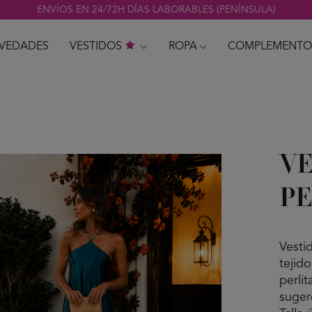
ENVÍOS EN 24/72H DÍAS LABORABLES (PENÍNSULA)
VEDADES
VESTIDOS
ROPA
COMPLEMENTO
VE
P
Vesti
tejid
perlit
suger