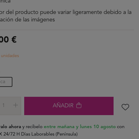
única
lor del producto puede variar ligeramente debido a la
nación de las imágenes
00 €
s unidades
A
ica
AÑADIR
alo ahora
y recíbelo
entre mañana y lunes 10 agosto
con
24/72 H Días Laborables (Península)