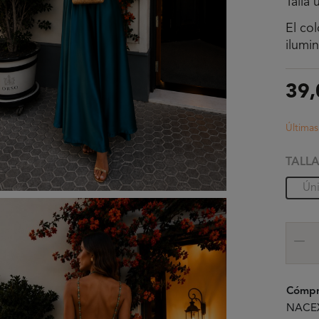
Talla 
El co
ilumi
39,
Última
TALL
Ún
Cómpr
NACEX 