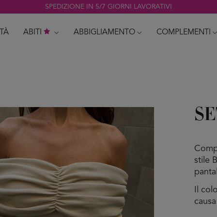
SPEDIZIONE IN 5/7 GIORNI LAVORATIVI
TÀ
ABITI
ABBIGLIAMENTO
COMPLEMENTI
SE
Compl
stile 
panta
Il co
causa