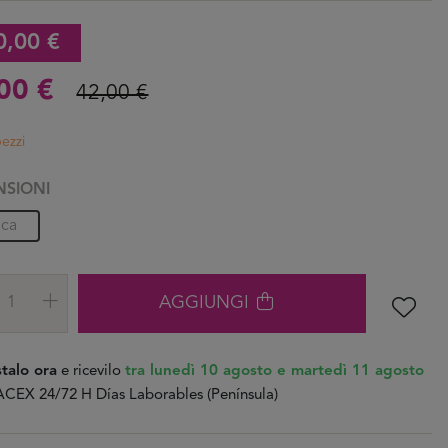
0,00 €
,00 €
42,00 €
pezzi
NSIONI
ica
AGGIUNGI
talo ora
e ricevilo
tra lunedì 10 agosto e martedì 11 agosto
CEX 24/72 H Días Laborables (Península)