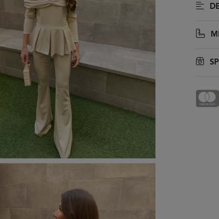
DE
MI
SP