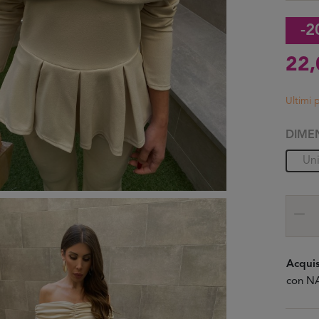
-2
22
Ultimi 
DIME
Un
Acquis
con NA