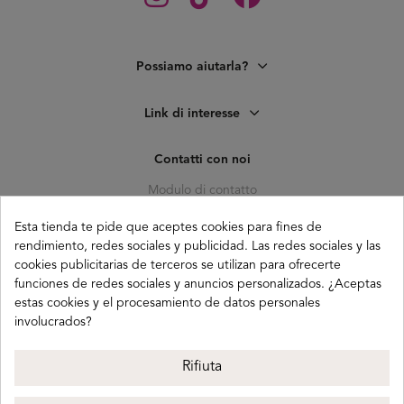
Possiamo aiutarla?
Link di interesse
Contatti con noi
Modulo di contatto
C. Pagés del Corro, 133, b
Esta tienda te pide que aceptes cookies para fines de
41010 (Triana) Sevilla
rendimiento, redes sociales y publicidad. Las redes sociales y las
cookies publicitarias de terceros se utilizan para ofrecerte
info@buganco.com
funciones de redes sociales y anuncios personalizados. ¿Aceptas
estas cookies y el procesamiento de datos personales
involucrados?
Payment methods
Rifiuta