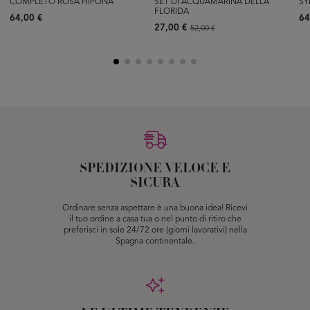
COMPLETO ROSA HIPONA
SET DI ACQUAMARINA DELLA
SY
FLORIDA
64,00 €
64
27,00 €
52,00 €
SPEDIZIONE VELOCE E
SICURA
Ordinare senza aspettare è una buona idea! Ricevi
il tuo ordine a casa tua o nel punto di ritiro che
preferisci in sole 24/72 ore (giorni lavorativi) nella
Spagna continentale.